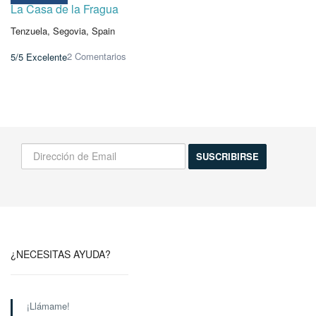
La Casa de la Fragua
Tenzuela, Segovia, Spain
2 Comentarios
5/5
Excelente
¡Infórmame de las novedades!
Actividades, excursiones, descuentos y mas...
¿NECESITAS AYUDA?
¡Llámame!