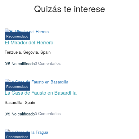
Quizás te interese
Desde €295,00
/ 1 noche(s)
Recomendado
El Mirador del Herrero
Tenzuela, Segovia, Spain
0 Comentarios
0/5
No calificado
Desde €157,00
/ 1 noche(s)
Recomendado
La Casa de Fausto en Basardilla
Basardilla, Spain
0 Comentarios
0/5
No calificado
Desde €237,60
/ 1 noche(s)
Recomendado