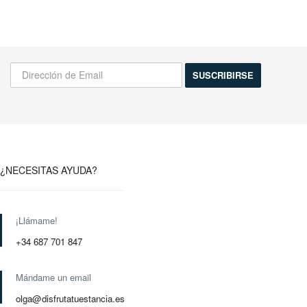
¡Infórmame de las novedades!
Actividades, excursiones, descuentos y mas...
¿NECESITAS AYUDA?
¡Llámame!
+34 687 701 847
Mándame un email
olga@disfrutatuestancia.es