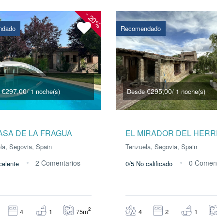
-
20%
ndado
Recomendado
€297,00
€295,00
e
/ 1 noche(s)
Desde
/ 1 noche(s)
ASA DE LA FRAGUA
EL MIRADOR DEL HER
la, Segovia, Spain
Tenzuela, Segovia, Spain
2 Comentarios
0 Coment
celente
0/5
No calificado
2
75m
4
1
4
2
1