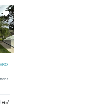
RERO
arios
2
98m