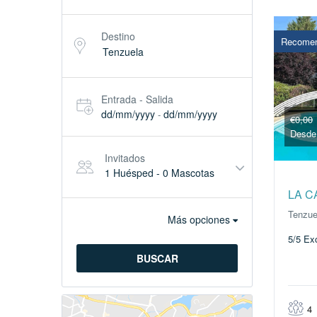
Destino
Recome
Entrada - Salida
dd/mm/yyyy
dd/mm/yyyy
-
€0,00
Desd
Invitados
1 Huésped
-
0 Mascotas
LA C
Tenzue
Más opciones
5/5
Ex
BUSCAR
4