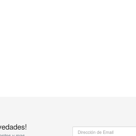
vedades!
entos y mas...