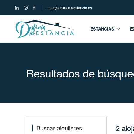
olga@disfrutatuestancia.es
ESTANCIAS
E
Resultados de búsque
2 alo
Buscar alquileres