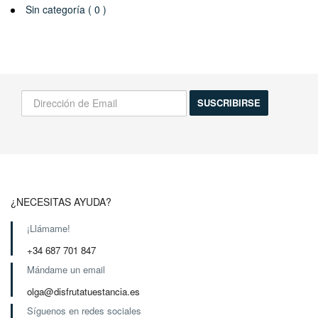
Sin categoría ( 0 )
¡Infórmame de las novedades!
Actividades, excursiones, descuentos y mas...
¿NECESITAS AYUDA?
¡Llámame!
+34 687 701 847
Mándame un email
olga@disfrutatuestancia.es
Síguenos en redes sociales